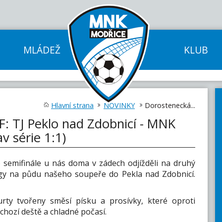
MLÁDEŽ
KLUB
Hlavní strana
NOVINKY
Dorostenecká...
F: TJ Peklo nad Zdobnicí - MNK
v série 1:1)
ho semifinále u nás doma v zádech odjížděli na druhý
ligy na půdu našeho soupeře do Pekla nad Zdobnicí.
kurty tvořeny směsí písku a prosívky, které oproti
chozí deště a chladné počasí.