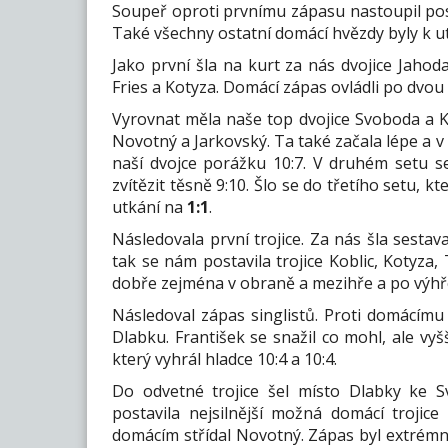
Soupeř oproti prvnímu zápasu nastoupil pos
Také všechny ostatní domácí hvězdy byly k u
Jako první šla na kurt za nás dvojice Jahoda
Fries a Kotyza. Domácí zápas ovládli po dvou 
Vyrovnat měla naše top dvojice Svoboda a K
Novotný a Jarkovský. Ta také začala lépe a v 
naší dvojce porážku 10:7. V druhém setu s
zvítězit těsně 9:10. Šlo se do třetího setu, k
utkání na
1:1
.
Následovala první trojice. Za nás šla sestav
tak se nám postavila trojice Koblic, Kotyza, 
dobře zejména v obraně a mezihře a po výhře 
Následoval zápas singlistů. Proti domácímu 
Dlabku. František se snažil co mohl, ale vyšš
který vyhrál hladce 10:4 a 10:4.
Do odvetné trojice šel místo Dlabky ke S
postavila nejsilnější možná domácí trojic
domácím střídal Novotný. Zápas byl extrémn