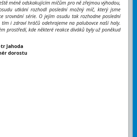
 ještě méně odskakujícím míčům pro ně zřejmou výhodou,
 osudu utkání rozhodl poslední možný míč, který jsme
ke srovnání série. O jejím osudu tak rozhodne poslední
 tím i zdraví hráčů odehrajeme na palubovce naší haly.
vém prostředí, kde některé reakce diváků byly už poněkud
tr Jahoda
nér dorostu