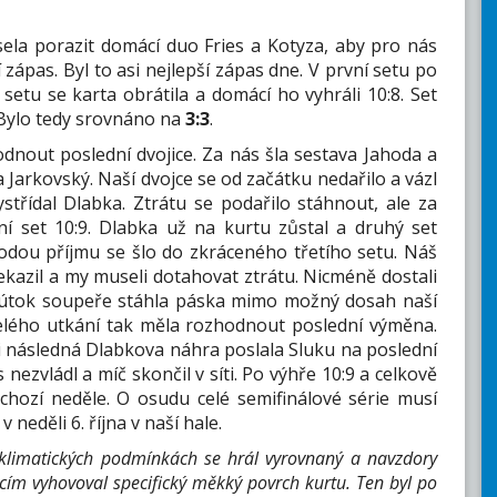
ela porazit domácí duo Fries a Kotyza, aby pro nás
 zápas. Byl to asi nejlepší zápas dne. V první setu po
setu se karta obrátila a domácí ho vyhráli 10:8. Set
. Bylo tedy srovnáno na
3:3
.
odnout poslední dvojice. Za nás šla sestava Jahoda a
 Jarkovský. Naší dvojce se od začátku nedařilo a vázl
střídal Dlabka. Ztrátu se podařilo stáhnout, ale za
vní set 10:9. Dlabka už na kurtu zůstal a druhý set
hodou příjmu se šlo do zkráceného třetího setu. Náš
azil a my museli dotahovat ztrátu. Nicméně dostali
ý útok soupeře stáhla páska mimo možný dosah naší
elého utkání tak měla rozhodnout poslední výměna.
 i následná Dlabkova náhra poslala Sluku na poslední
ezvládl a míč skončil v síti. Po výhře 10:9 a celkově
hozí neděle. O osudu celé semifinálové série musí
neděli 6. října v naší hale.
 klimatických podmínkách se hrál vyrovnaný a navzdory
ím vyhovoval specifický měkký povrch kurtu. Ten byl po