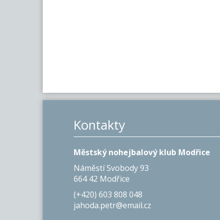
Kontakty
Městský nohejbalový klub Modřice
Náměstí Svobody 93
664 42 Modřice
(+420) 603 808 048
jahoda.petr@email.cz