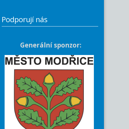
Podporují nás
Generální sponzor: