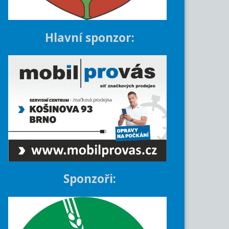
Hlavní sponzor:
Sponzoři: