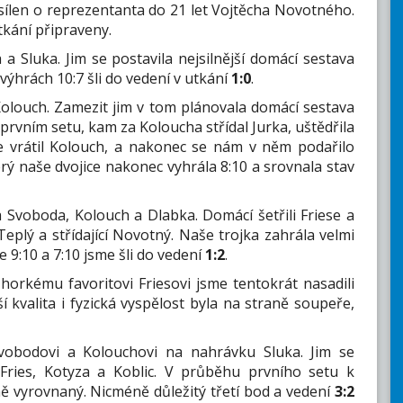
ílen o reprezentanta do 21 let Vojtěcha Novotného.
tkání připraveny.
 a Sluka. Jim se postavila nejsilnější domácí sestava
výhrách 10:7 šli do vedení v utkání
1:0
.
olouch. Zamezit jim v tom plánovala domácí sestava
prvním setu, kam za Koloucha střídal Jurka, uštědřila
e vrátil Kolouch, a nakonec se nám v něm podařilo
terý naše dvojice nakonec vyhrála 8:10 a srovnala stav
a Svoboda, Kolouch a Dlabka. Domácí šetřili Friese a
Teplý a střídající Novotný. Naše trojka zahrála velmi
9:10 a 7:10 jsme šli do vedení
1:2
.
horkému favoritovi Friesovi jsme tentokrát nasadili
í kvalita i fyzická vyspělost byla na straně soupeře,
vobodovi a Kolouchovi na nahrávku Sluka. Jim se
e Fries, Kotyza a Koblic. V průběhu prvního setu k
ě vyrovnaný. Nicméně důležitý třetí bod a vedení
3:2