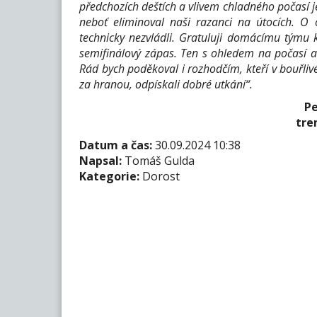
předchozích deštích a vlivem chladného počasí
neboť eliminoval naši razanci na útocích. O
technicky nezvládli. Gratuluji domácímu týmu 
semifinálový zápas. Ten s ohledem na počasí a
Rád bych poděkoval i rozhodčím, kteří v bouřli
za hranou, odpískali dobré utkání“.
Pe
tre
Datum a čas:
30.09.2024 10:38
Napsal:
Tomáš Gulda
Kategorie:
Dorost