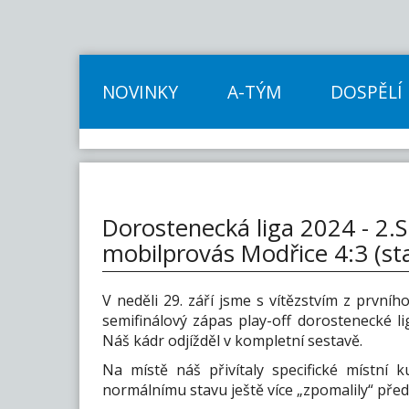
NOVINKY
A-TÝM
DOSPĚLÍ
Dorostenecká liga 2024 - 2.S
mobilprovás Modřice 4:3 (sta
V neděli 29. září jsme s vítězstvím z první
semifinálový zápas play-off dorostenecké 
Náš kádr odjížděl v kompletní sestavě.
Na místě náš přivítaly specifické místní 
normálnímu stavu ještě více „zpomalily“ před