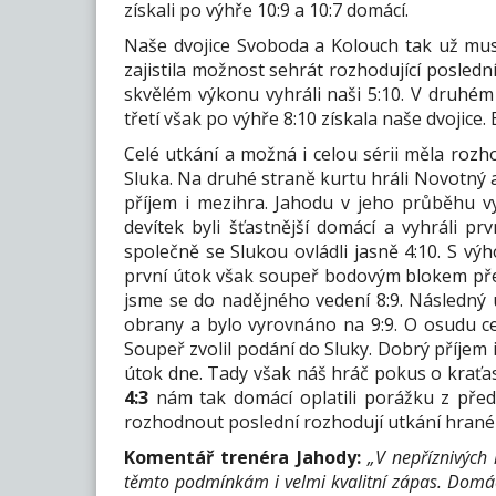
získali po výhře 10:9 a 10:7 domácí.
Naše dvojice Svoboda a Kolouch tak už mus
zajistila možnost sehrát rozhodující poslední
skvělém výkonu vyhráli naši 5:10. V druhém 
třetí však po výhře 8:10 získala naše dvojice
Celé utkání a možná i celou sérii měla rozh
Sluka. Na druhé straně kurtu hráli Novotný a
příjem i mezihra. Jahodu v jeho průběhu vy
devítek byli šťastnější domácí a vyhráli pr
společně se Slukou ovládli jasně 4:10. S vý
první útok však soupeř bodovým blokem přek
jsme se do nadějného vedení 8:9. Následn
obrany a bylo vyrovnáno na 9:9. O osudu c
Soupeř zvolil podání do Sluky. Dobrý příjem
útok dne. Tady však náš hráč pokus o kraťas n
4:3
nám tak domácí oplatili porážku z předc
rozhodnout poslední rozhodují utkání hrané v 
Komentář trenéra Jahody:
„V nepříznivých
těmto podmínkám i velmi kvalitní zápas. Domác