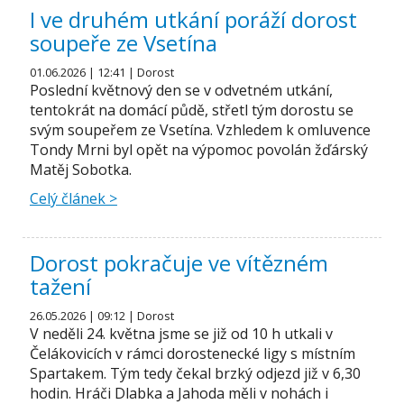
I ve druhém utkání poráží dorost
soupeře ze Vsetína
01.06.2026 | 12:41 | Dorost
Poslední květnový den se v odvetném utkání,
tentokrát na domácí půdě, střetl tým dorostu se
svým soupeřem ze Vsetína. Vzhledem k omluvence
Tondy Mrni byl opět na výpomoc povolán žďárský
Matěj Sobotka.
Celý článek >
Dorost pokračuje ve vítězném
tažení
26.05.2026 | 09:12 | Dorost
V neděli 24. května jsme se již od 10 h utkali v
Čelákovicích v rámci dorostenecké ligy s místním
Spartakem. Tým tedy čekal brzký odjezd již v 6,30
hodin. Hráči Dlabka a Jahoda měli v nohách i