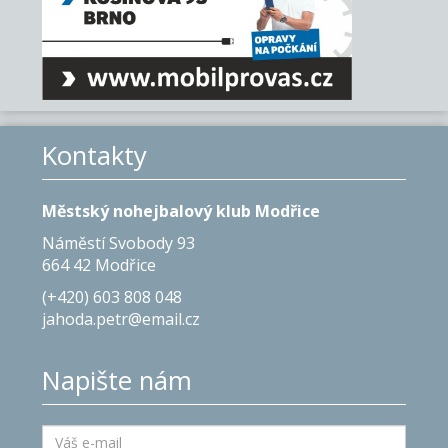
Kontakty
Městský nohejbalový klub Modřice
Náměstí Svobody 93
664 42 Modřice
(+420) 603 808 048
jahoda.petr@email.cz
Napište nám