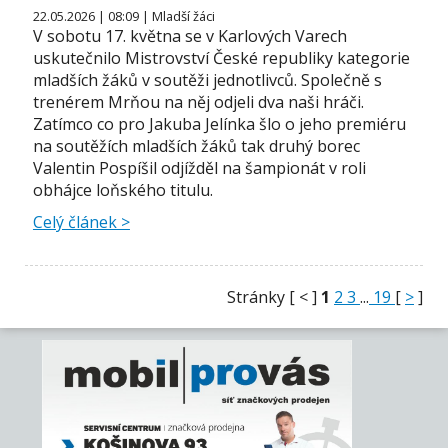
22.05.2026 | 08:09 | Mladší žáci
V sobotu 17. května se v Karlových Varech
uskutečnilo Mistrovství České republiky kategorie
mladších žáků v soutěži jednotlivců. Společně s
trenérem Mrňou na něj odjeli dva naši hráči.
Zatímco co pro Jakuba Jelínka šlo o jeho premiéru
na soutěžích mladších žáků tak druhý borec
Valentin Pospíšil odjížděl na šampionát v roli
obhájce loňského titulu.
Celý článek >
Stránky [ < ]
1
2
3
...
19
[
>
]