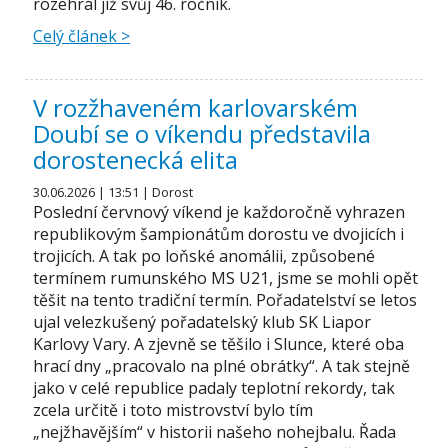
rozehrál již svůj 46. ročník.
Celý článek >
V rozžhaveném karlovarském
Doubí se o víkendu představila
dorostenecká elita
30.06.2026 | 13:51 | Dorost
Poslední červnový víkend je každoročně vyhrazen
republikovým šampionátům dorostu ve dvojicích i
trojicích. A tak po loňské anomálii, způsobené
termínem rumunského MS U21, jsme se mohli opět
těšit na tento tradiční termín. Pořadatelství se letos
ujal velezkušený pořadatelský klub SK Liapor
Karlovy Vary. A zjevně se těšilo i Slunce, které oba
hrací dny „pracovalo na plné obrátky“. A tak stejně
jako v celé republice padaly teplotní rekordy, tak
zcela určitě i toto mistrovství bylo tím
„nejžhavějším“ v historii našeho nohejbalu. Řada