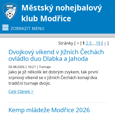
Městský nohejbalový
klub Modřice
ZOBRAZIT MENU
Stránky [ < ]
1
2
3
...
19
[
>
]
Hlavní strana
NOVINKY
Dvojkový víkend v Jižních Čechách
ovládlo duo Dlabka a Jahoda
03.08.2026 | 16:21 | Turnaje
Jako je již několik let dobrým zvykem, tak první
srpnový víkend se v Jižních Čechách konají dva
tradiční turnaje dvojic.
Celý článek >
Kemp mládeže Modřice 2026