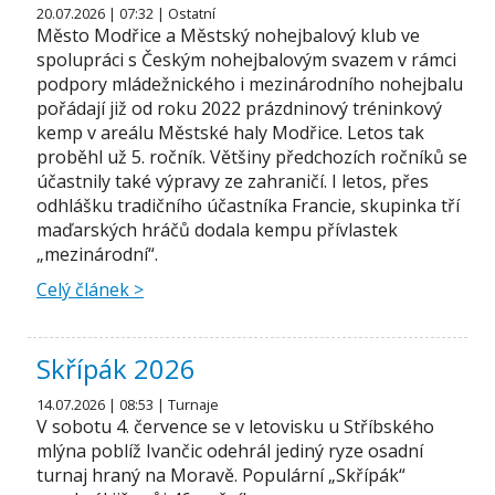
20.07.2026 | 07:32 | Ostatní
Město Modřice a Městský nohejbalový klub ve
spolupráci s Českým nohejbalovým svazem v rámci
podpory mládežnického i mezinárodního nohejbalu
pořádají již od roku 2022 prázdninový tréninkový
kemp v areálu Městské haly Modřice. Letos tak
proběhl už 5. ročník. Většiny předchozích ročníků se
účastnily také výpravy ze zahraničí. I letos, přes
odhlášku tradičního účastníka Francie, skupinka tří
maďarských hráčů dodala kempu přívlastek
„mezinárodní“.
Celý článek >
Skřípák 2026
14.07.2026 | 08:53 | Turnaje
V sobotu 4. července se v letovisku u Stříbského
mlýna poblíž Ivančic odehrál jediný ryze osadní
turnaj hraný na Moravě. Populární „Skřípák“