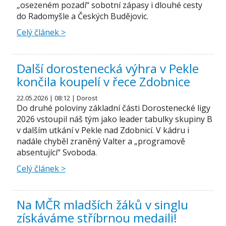
„osezeném pozadí“ sobotní zápasy i dlouhé cesty
do Radomyšle a Českých Budějovic.
Celý článek >
Další dorostenecká výhra v Pekle
končila koupelí v řece Zdobnice
22.05.2026 | 08:12 | Dorost
Do druhé poloviny základní části Dorostenecké ligy
2026 vstoupil náš tým jako leader tabulky skupiny B
v dalším utkání v Pekle nad Zdobnicí. V kádru i
nadále chyběl zraněný Valter a „programově
absentující“ Svoboda.
Celý článek >
Na MČR mladších žáků v singlu
získáváme stříbrnou medaili!