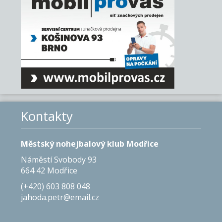
Kontakty
Městský nohejbalový klub Modřice
Náměstí Svobody 93
664 42 Modřice
(+420) 603 808 048
jahoda.petr@email.cz