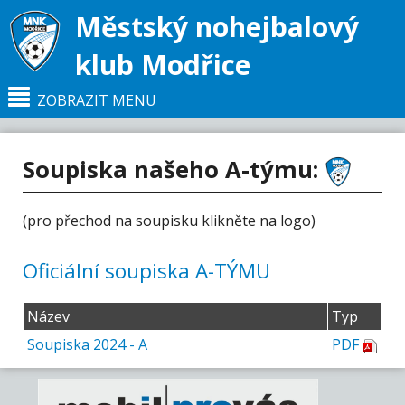
Městský nohejbalový
klub Modřice
ZOBRAZIT MENU
Soupiska našeho A-týmu:
Hlavní strana
A-TÝM
Soupiska
(pro přechod na soupisku klikněte na logo)
Oficiální soupiska A-TÝMU
Název
Typ
Soupiska 2024 - A
PDF