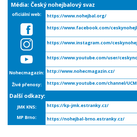
Média: Český nohejbalový svaz
oficiální web:
https://www.nohejbal.org/
https://www.facebook.com/ceskynohej
https://www.instagram.com/ceskynohej
https://www.youtube.com/user/ceskyno
http://www.nohecmagazin.cz/
Nohecmagazín:
https://www.youtube.com/channel/UC
Živé přenosy:
Další odkazy:
https://kp-jmk.estranky.cz/
JMK KNS:
MP Brno:
https://nohejbal-brno.estranky.cz/