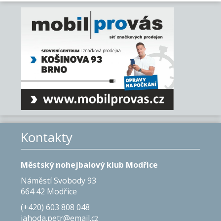
Kontakty
Městský nohejbalový klub Modřice
Náměstí Svobody 93
664 42 Modřice
(+420) 603 808 048
jahoda.petr@email.cz