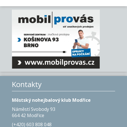
Kontakty
Městský nohejbalový klub Modřice
Náměstí Svobody 93
664 42 Modřice
(+420) 603 808 048