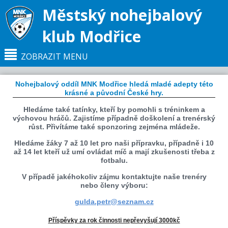
Městský nohejbalový
klub Modřice
ZOBRAZIT MENU
Nohejbalový oddíl MNK Modřice hledá mladé adepty této
Hlavní strana
NÁBOR
krásné a původní České hry.
Hledáme také tatínky, kteří by pomohli s tréninkem a
výchovou hráčů. Zajistíme případně doškolení a trenérský
růst. Přivítáme také sponzoring zejména mládeže.
Hledáme žáky 7 až 10 let pro naši přípravku, případně i 10
až 14 let kteří už umí ovládat míč a mají zkušenosti třeba z
fotbalu.
V případě jakéhokoliv zájmu kontaktujte naše trenéry
nebo členy výboru:
gulda.petr@seznam.cz
Příspěvky za rok činnosti nepřevyšují 3000kč