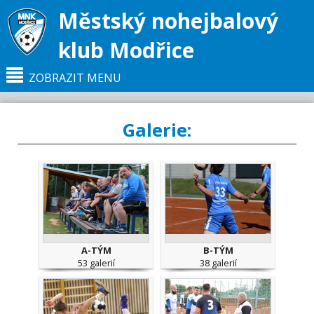
Městský nohejbalový
klub Modřice
ZOBRAZIT MENU
Galerie:
Hlavní strana
GALERIE
A-TÝM
B-TÝM
53 galerií
38 galerií