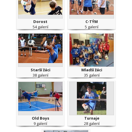
Dorost
C-TÝM
54 galerií
5 galerií
Starší žáci
Mladší žáci
38 galerií
35 galerií
Old Boys
Turnaje
9 galerií
28 galerií